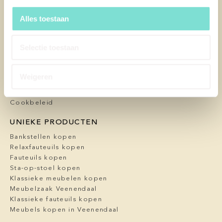
Afspraak maken
Alles toestaan
Over ons
Service en garantie
Onderhoud
Selectie toestaan
Levering
FAQ
Blog / nieuws
Weigeren
Algemene voorwaarden
Privacy Policy
Cookbeleid
UNIEKE PRODUCTEN
Bankstellen kopen
Relaxfauteuils kopen
Fauteuils kopen
Sta-op-stoel kopen
Klassieke meubelen kopen
Meubelzaak Veenendaal
Klassieke fauteuils kopen
Meubels kopen in Veenendaal