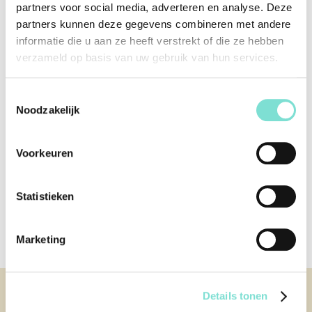
partners voor social media, adverteren en analyse. Deze
partners kunnen deze gegevens combineren met andere
1
..
21
22
informatie die u aan ze heeft verstrekt of die ze hebben
verzameld op basis van uw gebruik van hun services.
Heeft u een vraag
Toestemmingsselectie
Noodzakelijk
over onze
collectie?
Voorkeuren
Neem contact met ons op en stel uw vraag
over de collectie van Van Woerden Wonen
Statistieken
Neem contact met ons op
Marketing
KLANTENSERVICE
Details tonen
Contact