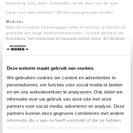
bekleding (stof, leder, kunstleder) en de kleur van de voet.
Liever een vast onderstel? Dit kan waargemaakt worden.
Mobitec
Mobitec ontwerpt hedendaagse tafels en stoelen, praktisch en
gemaakt van hoge kwaliteitsmaterialen. Jij kiest de kleur, de
bekleding, het materiaal en bepaalt welke optie. Bij Mobitec
bestaat er geen groot magazijn met stoffige meubels erin, er
wordt enkel op bestelling geproduceerd.
Tot op de dag van vandaag zijn de meubels van Mobitec
terug te vinden in de huiskamers en designliefhebbers in alle
Deze website maakt gebruik van cookies
hoeken van Europa.
We gebruiken cookies om content en advertenties te
Onderhoud
personaliseren, om functies voor social media te bieden
Wanneer je bij aanschaf met nieuwe meubelen (die bij Van
en om ons websiteverkeer te analyseren. Ook delen we
Woerden Wonen besteld zijn), kiest voor 5 jaar
onderhoudsgarantie, wordt er voor 5 jaar lang, gratis alle
informatie over uw gebruik van onze site met onze
problemen (die onder de garantie vallen) opgelost. Denk
partners voor social media, adverteren en analyse. Deze
hierbij aan vlekverwijdering, verhelpen van kraakgeluiden en
partners kunnen deze gegevens combineren met andere
losgeraakte verbindingen.
informatie die u aan ze heeft verstrekt of die ze hebben
Kort gezegd, problemen die met langdurig gebruik van
verzameld op basis van uw gebruik van hun services.
meubels voor kunnen komen. Hiervoor hoef jezelf niks te