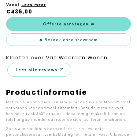
Vanaf
Lees meer
€
436,00
Offerte aanvragen
Bezoek onze showroom
Klanten over Van Woerden Wonen
Lees alle reviews
Productinformatie
Met zijn kuip voorzien van armleuningen is deze Mood95-stoel
ontworpen voor optimaal zitcomfort. Door de metalen voet
kan het zitvlak 360° draaien. Ideaal om gemakkelijk aan de
tafel te gaan zonder daarvoor de stoel achteruit te schuiven.
Zoals alle stoelen in deze collectie, is hij volledig
personaliseerbaar: van bekleding tot metalen voet. U kiest de