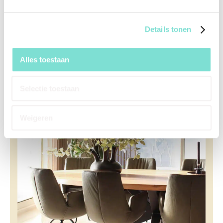
BANKEN
Details tonen
Bekijk hier onze verschillende banken. We hebben
prachtige hoek- en eetkamerbanken in de
collectie.
Alles toestaan
Selectie toestaan
Weigeren