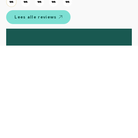
Lees alle reviews
Beoordeeld met een 9.6 op
gebaseerd op
424
reviews