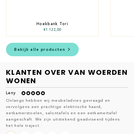
Hoekbank Tori
€
1.122,00
Bekijk alle producten
KLANTEN OVER VAN WOERDEN
WONEN
Leny
De
Onlangs hebben wij meubeladvies gevraagd en
Ka
vervolgens een prachtige elektrische haard,
de
eetkamerstoelen, salontafels en een eetkamertafel
be
aangeschaft. We zijn uitstekend geadviseerd tijdens
ba
het hele traject.
pri