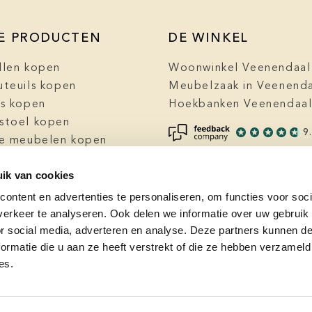
E PRODUCTEN
DE WINKEL
llen kopen
Woonwinkel Veenendaal
uteuils kopen
Meubelzaak in Veenend
ls kopen
Hoekbanken Veenendaa
stoel kopen
9
ke meubelen kopen
zaak Veenendaal
ik van cookies
ke fauteuils kopen
 kopen in Veenendaal
ontent en advertenties te personaliseren, om functies voor soci
erkeer te analyseren. Ook delen we informatie over uw gebruik
or social media, adverteren en analyse. Deze partners kunnen 
ormatie die u aan ze heeft verstrekt of die ze hebben verzameld
es.