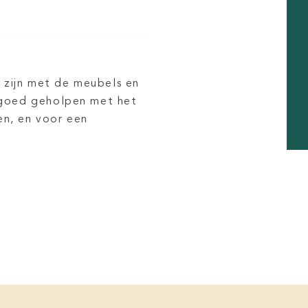
Evert
 zijn met de meubels en
k goed geholpen met het
In de winkel krijgt men op 
en, en voor een
en advies over meubels van