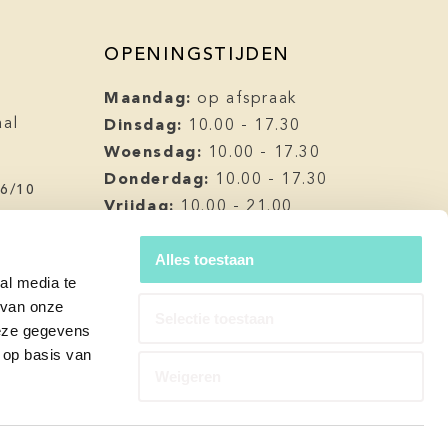
OPENINGSTIJDEN
Maandag:
op afspraak
Dinsdag:
aal
10.00 - 17.30
l
Woensdag:
10.00 - 17.30
Donderdag:
10.00 - 17.30
.6/10
Vrijdag:
10.00 - 21.00
Zaterdag:
10.00 - 17.00
Zondag:
Alles toestaan
gesloten
al media te
Op alle nationale en christelijke
 van onze
feestdagen zijn wij gesloten.
Selectie toestaan
deze gegevens
 op basis van
Weigeren