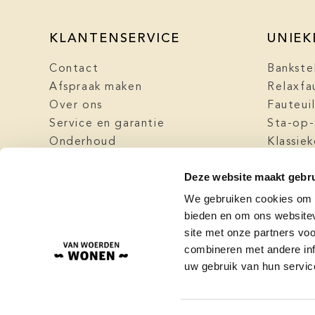
KLANTENSERVICE
UNIEK
Contact
Bankste
Afspraak maken
Relaxfa
Over ons
Fauteui
Service en garantie
Sta-op-
Onderhoud
Klassie
Levering
Meubel
Deze website maakt gebru
FAQ
Klassie
Blog / nieuws
Meubels
We gebruiken cookies om c
Algemene voorwaarden
bieden en om ons websitev
site met onze partners vo
Privacy Policy
combineren met andere inf
Cookbeleid
uw gebruik van hun servic