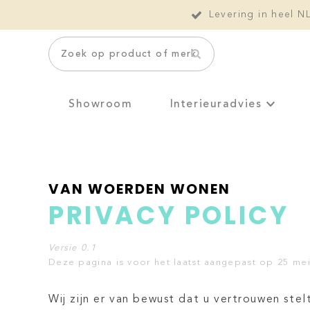
Levering in heel N
Zoek op product of merk
Showroom
Interieuradvies
VAN WOERDEN WONEN
PRIVACY POLICY
Versie 0.1
Deze pagina is voor het laatst aangepast op 25 mei
Wij zijn er van bewust dat u vertrouwen ste