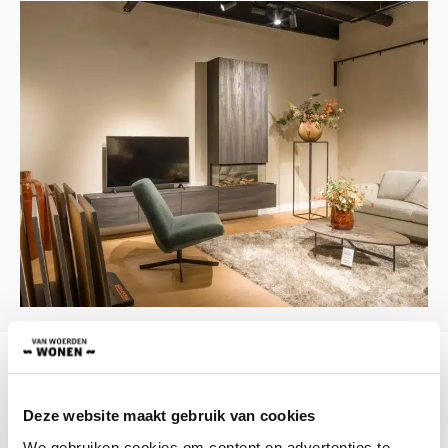
ONS ASSORTIMENT
Vloeren
Deze website maakt gebruik van cookies
We gebruiken cookies om content en advertenties te