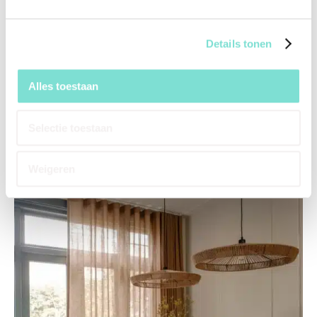
Details tonen
Alles toestaan
Raamdecoratie
Selectie toestaan
Weigeren