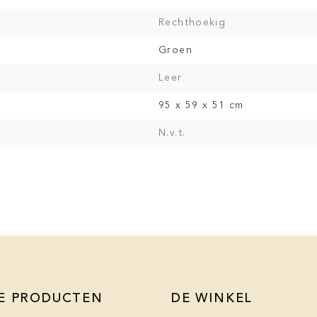
Rechthoekig
Groen
Leer
95 x 59 x 51 cm
N.v.t.
E PRODUCTEN
DE WINKEL