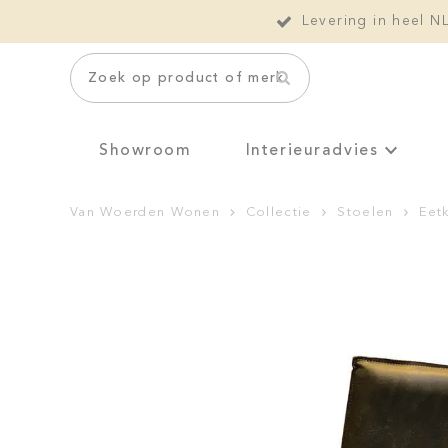
Levering in heel N
Zoek op product of merk
Showroom
Interieuradvies
Van Woerden Wonen
Collectie
Stoelen
Eet