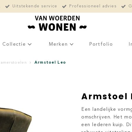
L
Uitstekende service
Professioneel advies
G
Collectie
Merken
Portfolio
I
Armstoel Leo
kamerstoelen
Armstoel 
Een landelijke vormg
omschrijven. Het mo
een lederen kuip. D