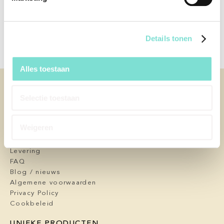
Breedte x Diepte)
Afwerking
N.v.t.
Details tonen
Alles toestaan
KLANTENSERVICE
Selectie toestaan
Contact
Afspraak maken
Over ons
Weigeren
Service en garantie
Onderhoud
Levering
FAQ
Blog / nieuws
Algemene voorwaarden
Privacy Policy
Cookbeleid
UNIEKE PRODUCTEN