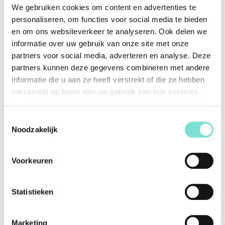
We gebruiken cookies om content en advertenties te
Offerte aanvragen
personaliseren, om functies voor social media te bieden
en om ons websiteverkeer te analyseren. Ook delen we
informatie over uw gebruik van onze site met onze
Bezoek onze showroom
partners voor social media, adverteren en analyse. Deze
partners kunnen deze gegevens combineren met andere
Klanten over Van Woerden Wonen
informatie die u aan ze heeft verstrekt of die ze hebben
verzameld op basis van uw gebruik van hun services.
Lees alle reviews
Toestemmingsselectie
Specificaties
Noodzakelijk
Merk
Zizeau
Voorkeuren
Vorm
Rechthoekig
Kleur
Geel
Statistieken
Materiaal
Stof
Marketing
Afmetingen (Lengte x
80 x 64 x 73 cm