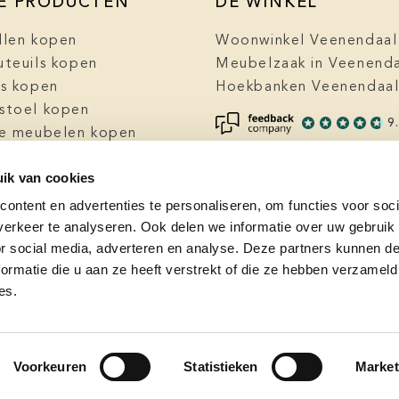
E PRODUCTEN
DE WINKEL
llen kopen
Woonwinkel Veenendaal
uteuils kopen
Meubelzaak in Veenend
ls kopen
Hoekbanken Veenendaa
stoel kopen
9
ke meubelen kopen
zaak Veenendaal
ik van cookies
ke fauteuils kopen
 kopen in Veenendaal
ontent en advertenties te personaliseren, om functies voor soci
erkeer te analyseren. Ook delen we informatie over uw gebruik
or social media, adverteren en analyse. Deze partners kunnen 
ormatie die u aan ze heeft verstrekt of die ze hebben verzameld
es.
Voorkeuren
Statistieken
Market