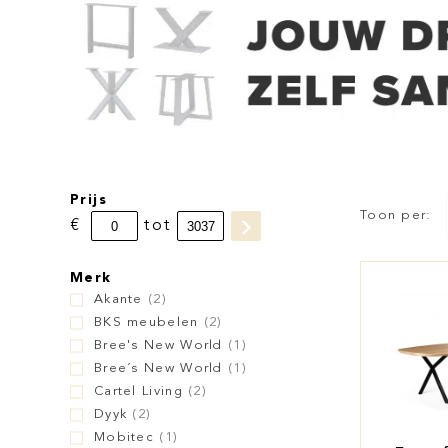
Prijs
Toon per:
€
tot
Merk
Akante
(2)
BKS meubelen
(2)
Bree's New World
(1)
Bree´s New World
(1)
Cartel Living
(2)
Dyyk
(2)
Mobitec
(1)