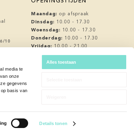
OPENINGSTIJDEN
Maandag:
op afspraak
Dinsdag:
aal
10.00 - 17.30
l
Woensdag:
10.00 - 17.30
Donderdag:
10.00 - 17.30
.6/10
Vrijdag:
10.00 - 21.00
Zaterdag:
10.00 - 17.00
Zondag:
Alles toestaan
gesloten
al media te
Op alle nationale en christelijke
 van onze
feestdagen zijn wij gesloten.
Selectie toestaan
deze gegevens
 op basis van
Weigeren
ing
Details tonen