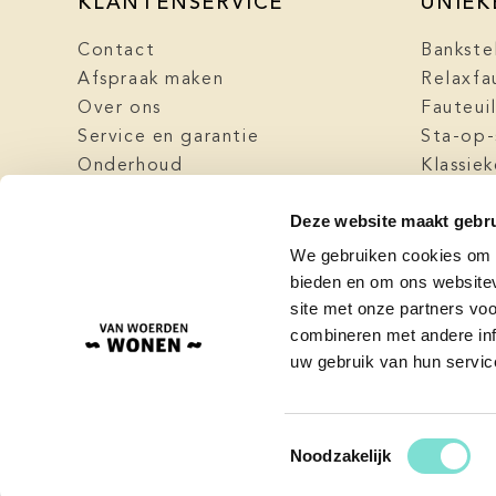
KLANTENSERVICE
UNIEK
Contact
Bankste
Afspraak maken
Relaxfa
Over ons
Fauteui
Service en garantie
Sta-op-
Onderhoud
Klassie
Levering
Meubel
Deze website maakt gebru
FAQ
Klassie
Blog / nieuws
Meubels
We gebruiken cookies om c
Algemene voorwaarden
bieden en om ons websitev
site met onze partners vo
Privacy Policy
combineren met andere inf
Cookbeleid
uw gebruik van hun servic
Toestemmingsselectie
Noodzakelijk
© 2026 - Van Woerden Wonen