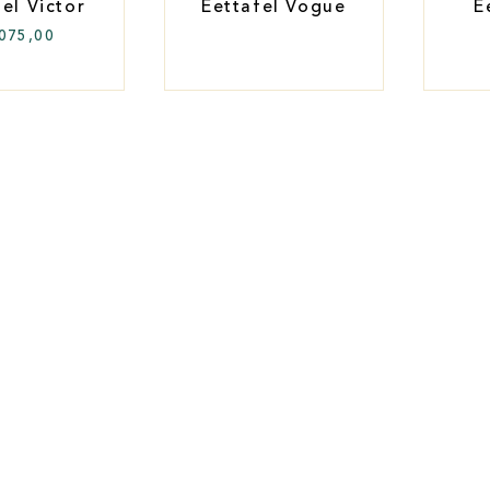
el Victor
Eettafel Vogue
E
.075,00