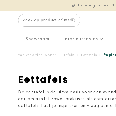
Levering in heel N
Zoek op product of merk
Showroom
Interieuradvies
Pagin
Van Woerden Wonen
Tafels
Eettafels
Eettafels
De eettafel is de uitvalbasis voor een avond
eetkamertafel zowel praktisch als comfortabe
eettafels. Laat je inspireren en vraag een of