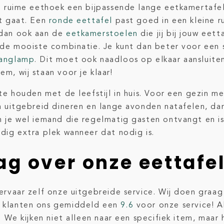
n ruime eethoek een bijpassende lange eetkamertafel. 
at gaat. Een
ronde eettafel
past goed in een kleine r
 dan ook aan de
eetkamerstoelen
die jij bij jouw eet
t de mooiste combinatie. Je kunt dan beter voor een 
anglamp
. Dit moet ook naadloos op elkaar aansluite
m, wij staan voor je klaar!
te houden met de leefstijl in huis. Voor een gezin me
n uitgebreid dineren en lange avonden natafelen, da
 je wel iemand die regelmatig gasten ontvangt en is
dig extra plek wanneer dat nodig is.
ag over onze eettafe
ervaar zelf onze uitgebreide service. Wij doen graa
e klanten ons gemiddeld een
9.6
voor onze service! A
.
We kijken niet alleen naar een specifiek item, maar h