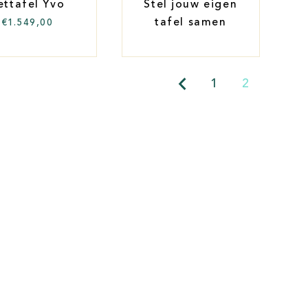
ettafel Yvo
Stel jouw eigen
tafel samen
€
1.549,00
1
2