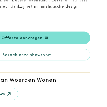
 een betere levensduur. Eettafel Yvo past
rieur dankzij het minimalistische design.
Offerte aanvragen
Bezoek onze showroom
 Van Woerden Wonen
ews