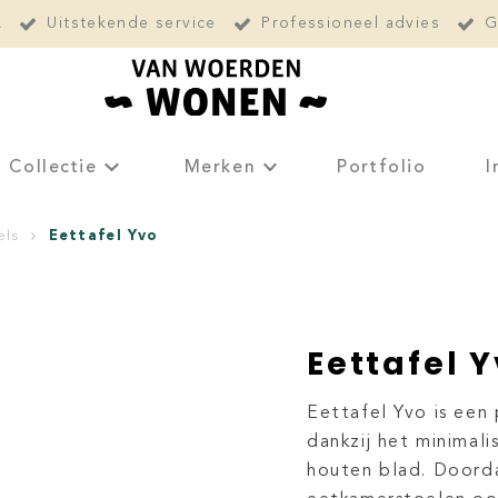
L
Uitstekende service
Professioneel advies
G
Collectie
Merken
Portfolio
I
Eettafel Yvo
els
Eettafel 
Eettafel Yvo is een
dankzij het minimali
houten blad. Doorda