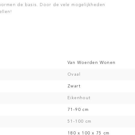
en vormen de basis. Door de vele mogelijkheden
ellen!
Van Woerden Wonen
Ovaal
Zwart
Eikenhout
71-90 cm
51-100 cm
180 x 100 x 75 cm