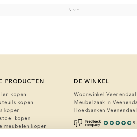
N.v.t.
E PRODUCTEN
DE WINKEL
llen kopen
Woonwinkel Veenendaal
uteuils kopen
Meubelzaak in Veenend
ls kopen
Hoekbanken Veenendaa
stoel kopen
9
ke meubelen kopen
zaak Veenendaal