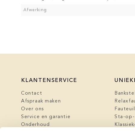
Afwerking
KLANTENSERVICE
UNIEK
Contact
Bankste
Afspraak maken
Relaxfa
Over ons
Fauteui
Service en garantie
Sta-op-
Onderhoud
Klassie
Levering
Meubel