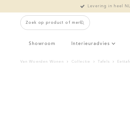
Levering in heel N
Zoek op product of merk
Showroom
Interieuradvies
Van Woerden Wonen
Collectie
Tafels
Eettaf