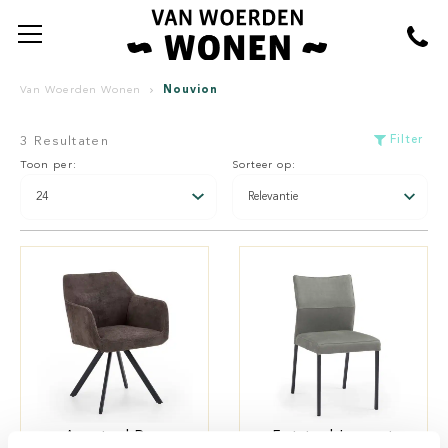
Nouvion
Van Woerden Wonen
Filter
3 Resultaten
Toon per:
Sorteer op:
Armstoel Don
Eetstoel Lennart