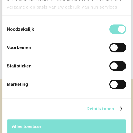
verzameld op basis van uw gebruik van hun services.
Offerte aanvragen
Toestemmingsselectie
Bezoek onze showroom
Noodzakelijk
Klanten over Van Woerden Wonen
Voorkeuren
Lees alle reviews
Statistieken
Marketing
KLANTENSERVICE
Contact
Afspraak maken
Details tonen
Over ons
Service en garantie
Onderhoud
Alles toestaan
Levering