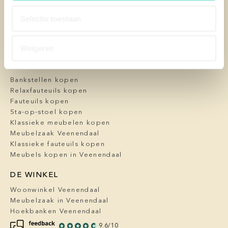
FAQ
Blog / nieuws
Selectie toestaan
Algemene voorwaarden
Privacy Policy
Cookbeleid
Weigeren
UNIEKE PRODUCTEN
Bankstellen kopen
Relaxfauteuils kopen
Fauteuils kopen
Sta-op-stoel kopen
Klassieke meubelen kopen
Meubelzaak Veenendaal
Klassieke fauteuils kopen
Meubels kopen in Veenendaal
DE WINKEL
Woonwinkel Veenendaal
Meubelzaak in Veenendaal
Hoekbanken Veenendaal
9.6/10