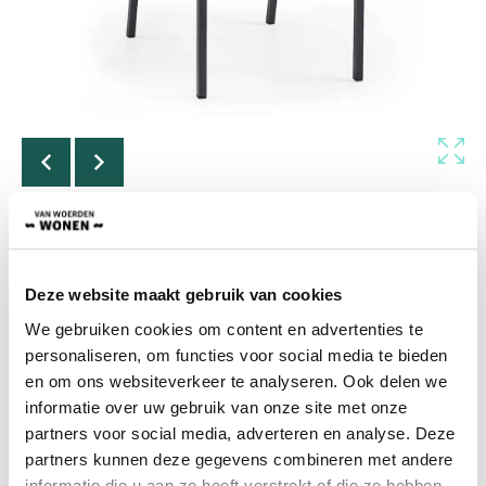
+2
Eetstoel Lennart
Deze website maakt gebruik van cookies
We gebruiken cookies om content en advertenties te
Zou de Lennart eetkamerstoel de perfect keuze zijn als
hij armleuningen had andere poten of een andere
personaliseren, om functies voor social media te bieden
kleur? Gelukkig is dit allemaal mogelijk en wordt de
en om ons websiteverkeer te analyseren. Ook delen we
stoel een exclusieve creatie door op creatieve wijze
informatie over uw gebruik van onze site met onze
diverse materialen te combineren.
partners voor social media, adverteren en analyse. Deze
Vanaf
partners kunnen deze gegevens combineren met andere
€
321,00
informatie die u aan ze heeft verstrekt of die ze hebben