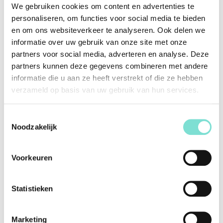
zit waardoor je optimaal kunt ontspannen. Dankzij het design
We gebruiken cookies om content en advertenties te
valt Cabrera gemakkelijk te combineren in jouw interieur.
personaliseren, om functies voor social media te bieden
en om ons websiteverkeer te analyseren. Ook delen we
informatie over uw gebruik van onze site met onze
Specificaties
partners voor social media, adverteren en analyse. Deze
partners kunnen deze gegevens combineren met andere
Merk
Van Woerden Wonen
informatie die u aan ze heeft verstrekt of die ze hebben
verzameld op basis van uw gebruik van hun services.
Vorm
Organisch, Rechthoekig, Rond
Kleur
Cognac
Toestemmingsselectie
Materiaal
Leer
Noodzakelijk
Afwerking
N.v.t.
Voorkeuren
Alternatieve producten
Statistieken
Marketing