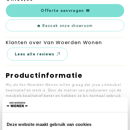
Offerte aanvragen
Bezoek onze showroom
Klanten over Van Woerden Wonen
Lees alle reviews
Productinformatie
Wij als Van Woerden Wonen willen graag dat jouw zitmeubel
kwalitatief en sterk is. Door de manier van produceren zijn de
meubels kwalitatief beter en hebben ze bij normaal gebruik
een langere levensduur. De meubels worden volledig met de
hand gemaakt in eigen beheer en werkplaats.
Fauteuil Cabrera is een ideale fauteuil voor erbij. Dankzij het
strakke leer, zorgt dit ervoor dat Cabrera een warme
Deze website maakt gebruik van cookies
uitstraling creëert. De fauteuil heeft een comfortabele diepe