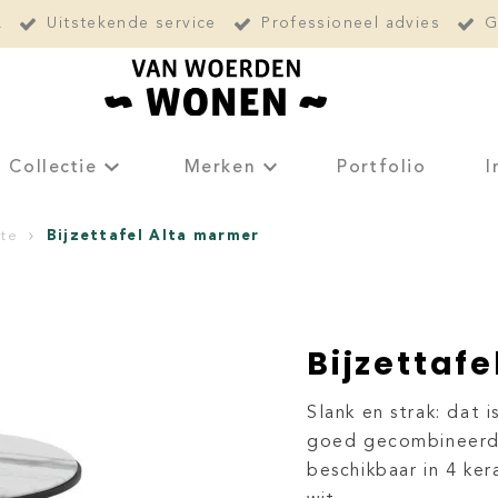
L
Uitstekende service
Professioneel advies
G
Collectie
Merken
Portfolio
I
Bijzettafel Alta marmer
te
Bijzettaf
Slank en strak: dat i
goed gecombineerd k
beschikbaar in 4 ker