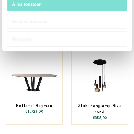
Alles toestaan
Selectie toestaan
Eetstoel Mood 91
Eettafel Convex
€
281,00
€
1.393,00
Weigeren
Eettafel Rayman
Ztahl hanglamp Riva
€
1.723,00
rond
€
856,00