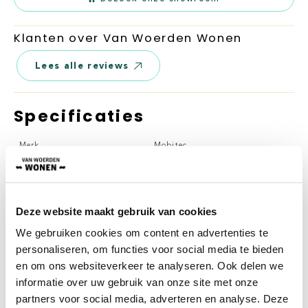
Klanten over Van Woerden Wonen
Lees alle reviews
Specificaties
Merk
Mobitec
Vorm
Organisch, Rond
Materiaal
Leer, Stof
Deze website maakt gebruik van cookies
Kleur
In verschillende kleuren te
We gebruiken cookies om content en advertenties te
bestellen
personaliseren, om functies voor social media te bieden
Afwerking
Diverse mogelijkheden
en om ons websiteverkeer te analyseren. Ook delen we
informatie over uw gebruik van onze site met onze
partners voor social media, adverteren en analyse. Deze