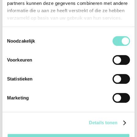
Alternatieve producten
partners kunnen deze gegevens combineren met andere
informatie die u aan ze heeft verstrekt of die ze hebben
verzameld op basis van uw gebruik van hun services.
Toestemmingsselectie
Noodzakelijk
Voorkeuren
Armstoel Lance
Armstoel Mood 95
Statistieken
€
389,00
€
436,00
Marketing
Details tonen