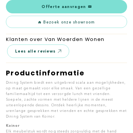
Offerte aanvragen
Bezoek onze showroom
Klanten over Van Woerden Wonen
Lees alle reviews
Productinformatie
Dining System biedt een uitgebreid scala aan mogelijkheden,
op maat gemaakt voor elke smaak. Van een gezellige
familiemaaltijd tot een verzorgde lunch met vrienden.
Soepele, zachte vormen met heldere lijnen in de meest
uiteenlopende dessins. Ontdek heerlijke momenten,
urenlange gesprekken met vrienden en echte gesprekken met
Dining System van Koinor.
Koinor
Elk meubelstuk wordt nog steeds zorgvuldig met de hand