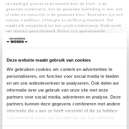
vervaardigd, precies zoals besteld door de klant: in de
gewenste combinatie, met de gewenste bekleding in leer, stof
of leder en natuurlijk in de gewenste kleur. Bovendien zijn ook
voetjes, naadkleur, zithoogte en stoffering maatwerk. Dat
maakt elk meubelstuk tot een uniek eindontwerp. Niets wordt
van tevoren geproduceerd. Koinor zijn geavanceerde
productietechnologie en hoogwaardige materialen zorgen
voor de buitengewoon hoge kwaliteit van hun
producten. Uiteraard dragen alle gestoffeerde meubels van
Koinor de "Gouden M" van de "Deutsche Gütergemeinsschaft
Möbel" (ca: de gemeenschap van meubelmakers) en voldoen
Deze website maakt gebruik van cookies
ze aan de meest uitgebreide materiaaltesten die er in het
We gebruiken cookies om content en advertenties te
Duits bestaan ​​voor kwaliteitsborging.
personaliseren, om functies voor social media te bieden
Onderhoud
en om ons websiteverkeer te analyseren. Ook delen we
Wanneer u bij aanschaf met nieuwe meubelen (die bij Van
informatie over uw gebruik van onze site met onze
Woerden Wonen besteld zijn), kiest voor 5 jaar
onderhoudsgarantie, wordt er voor 5 jaar lang, gratis alle
partners voor social media, adverteren en analyse. Deze
problemen (die onder de garantie vallen) opgelost. Denk
partners kunnen deze gegevens combineren met andere
hierbij aan vlekverwijdering, verhelpen van kraakgeluiden en
informatie die u aan ze heeft verstrekt of die ze hebben
losgeraakte verbindingen. Kort gezegd, problemen die met
verzameld op basis van uw gebruik van hun services.
langdurig gebruik van meubels voor kunnen komen. Hiervoor
hoeft u zelf niks te doen, de meubels worden geïmpregneerd
voordat deze bij u geleverd worden. Dit product valt niet los