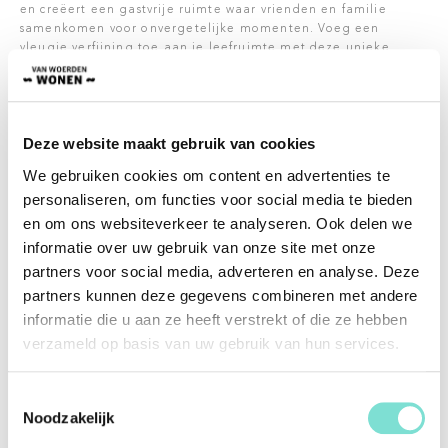
en creëert een gastvrije ruimte waar vrienden en familie
samenkomen voor onvergetelijke momenten. Voeg een
vleugje verfijning toe aan je leefruimte met deze unieke
eettafel die vakmanschap en design combineert voor een
perfect evenwicht.
Vaak denk je de perfecte tafel gevonden te hebben en dan is
er net wel weer iets niet mogelijk wat je wel graag zou willen.
Deze website maakt gebruik van cookies
Geen zorgen! Met de eettafels uit onze collectie is niks te
We gebruiken cookies om content en advertenties te
gek. Kies gemakkelijk het gewenste bladvorm, onderstel,
afmeting en kleur van je eettafel.
personaliseren, om functies voor social media te bieden
en om ons websiteverkeer te analyseren. Ook delen we
Of de tafel nou recht of ronde hoeken, afgeronde zijkanten of
een natuurlijke randafwerking moet hebben, alles kan.
informatie over uw gebruik van onze site met onze
Daarnaast is er ruime keuze in onderstellen. Liever alleen het
partners voor social media, adverteren en analyse. Deze
blad of onderstel? Ook hier is aan gedacht, dit is natuurlijk
partners kunnen deze gegevens combineren met andere
geen probleem.
informatie die u aan ze heeft verstrekt of die ze hebben
verzameld op basis van uw gebruik van hun services.
Specificaties
Toestemmingsselectie
Noodzakelijk
Merk
Van Woerden Wonen