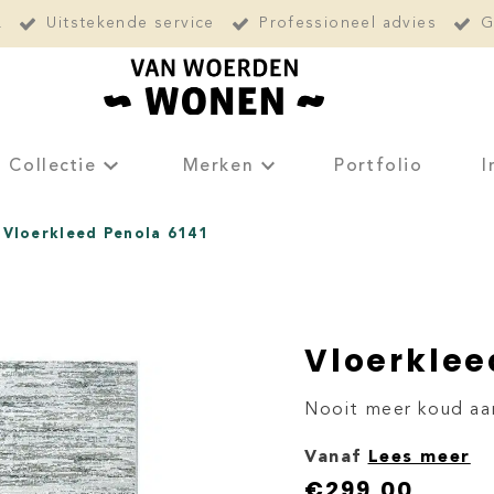
L
Uitstekende service
Professioneel advies
G
Collectie
Merken
Portfolio
I
Vloerkleed Penola 6141
Vloerklee
Nooit meer koud aa
Vanaf
Lees meer
€
299,00