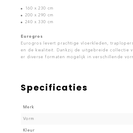
160 x 230 cm
200 x 290 cm
240 x 330 cm
Eurogros
Eurogros levert prachtige vloerkleden, traplopers
en de kwaliteit. Dankzij de uitgebreide collectie 
er diverse formaten mogelijk in verschillende vo
Specificaties
Merk
Vorm
Kleur