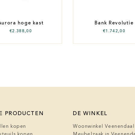
Aurora hoge kast
Bank Revolutie
€
2.388,00
€
1.742,00
E PRODUCTEN
DE WINKEL
llen kopen
Woonwinkel Veenendaal
uteuils kopen
Meubelzaak in Veenend