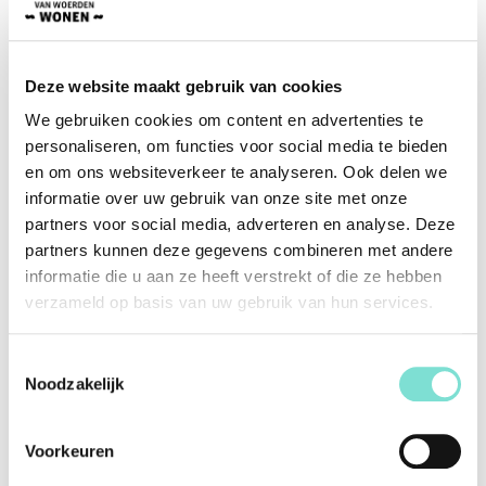
Ø 240 cm
Eurogros
Eurogros levert prachtige vloerkleden, traplopers en
tafelkleden. Zo kijkt Eurogros naar detail en de kwaliteit.
Deze website maakt gebruik van cookies
Dankzij de uitgebreide collectie van Eurogros is er voor ieder
We gebruiken cookies om content en advertenties te
wat wils. Zo zijn er diverse formaten mogelijk in verschillende
vormen.
personaliseren, om functies voor social media te bieden
en om ons websiteverkeer te analyseren. Ook delen we
informatie over uw gebruik van onze site met onze
Specificaties
partners voor social media, adverteren en analyse. Deze
partners kunnen deze gegevens combineren met andere
Merk
Eurogros
informatie die u aan ze heeft verstrekt of die ze hebben
verzameld op basis van uw gebruik van hun services.
Vorm
Rechthoekig
Kleur
Grijs, Taupe, Wit
Toestemmingsselectie
Materiaal
Polypropyleen
Noodzakelijk
Afmetingen (Lengte x
0.30 x 120 x 170 cm
Breedte x Diepte)
Voorkeuren
Afwerking
Onderkleed mogelijk