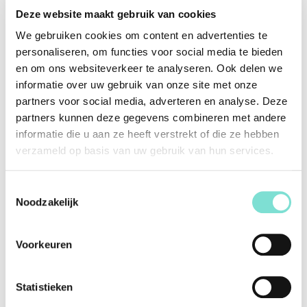
Dankzij de uitgebreide collectie van Eurogros is er voor ieder
Deze website maakt gebruik van cookies
wat wils. Zo zijn er diverse formaten mogelijk in verschillende
We gebruiken cookies om content en advertenties te
vormen.
personaliseren, om functies voor social media te bieden
en om ons websiteverkeer te analyseren. Ook delen we
Specificaties
informatie over uw gebruik van onze site met onze
partners voor social media, adverteren en analyse. Deze
Merk
Eurogros
partners kunnen deze gegevens combineren met andere
informatie die u aan ze heeft verstrekt of die ze hebben
Vorm
Rechthoekig
verzameld op basis van uw gebruik van hun services.
Kleur
Grijs
Toestemmingsselectie
Materiaal
Polypropyleen
Noodzakelijk
Afmetingen (Lengte x
0,25 x 140 x 200 cm
Breedte x Diepte)
Voorkeuren
Afwerking
N.v.t.
Statistieken
Alternatieve producten