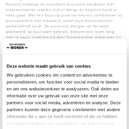
Novastyl ontwerpt en ontwikkelt duurzame meubelen met
maatwerkopties, waarbij stijlvol design en kwaliteit hand in
hand gaan. Met een focus op jouw voorkeuren, combineren zij
duurzaamheid met maatwerk, zodat jouw droominterieur
werkelijkheid wordt. De exclusieve designs van Novastyl,
gebaseerd op duurzaam gebruik, beloven een leven lang
mee te gaan, ondersteund door hoogwaardige materialen en
ergonomische vormgeving.
Met een uitgebreid palet aan kleuren en afwerkingen uit hun
collectie, bieden zij de mogelijkheid om je eigen stijl te
creëren en te combineren, waardoor je geniet van de kwaliteit
Deze website maakt gebruik van cookies
van ware duurzaamheid.
We gebruiken cookies om content en advertenties te
Onderhoud
personaliseren, om functies voor social media te bieden
Wanneer je bij aanschaf met nieuwe meubelen (die bij Van
en om ons websiteverkeer te analyseren. Ook delen we
Woerden Wonen besteld zijn), kiest voor 5 jaar
onderhoudsgarantie, wordt er voor 5 jaar lang, gratis alle
informatie over uw gebruik van onze site met onze
problemen (die onder de garantie vallen) opgelost. Denk
partners voor social media, adverteren en analyse. Deze
hierbij aan vlekverwijdering, verhelpen van kraakgeluiden en
partners kunnen deze gegevens combineren met andere
losgeraakte verbindingen. Kort gezegd, problemen die met
langdurig gebruik van meubels voor kunnen komen. Hiervoor
informatie die u aan ze heeft verstrekt of die ze hebben
hoef jezelf niks te doen, de meubels worden geïmpregneerd
verzameld op basis van uw gebruik van hun services.
voordat deze bij jou geleverd worden.