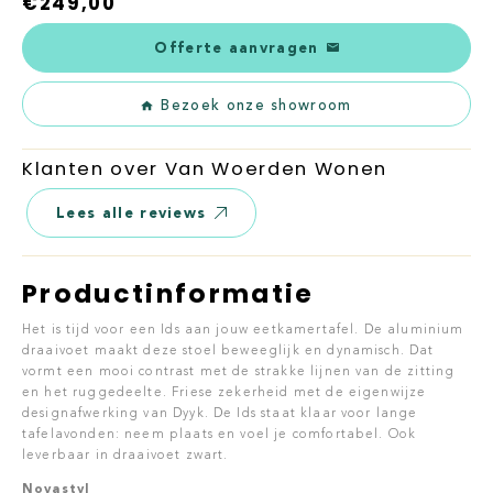
€
249,00
Offerte aanvragen
Bezoek onze showroom
Klanten over Van Woerden Wonen
Lees alle reviews
Productinformatie
Het is tijd voor een Ids aan jouw eetkamertafel. De aluminium
draaivoet maakt deze stoel beweeglijk en dynamisch. Dat
vormt een mooi contrast met de strakke lijnen van de zitting
en het ruggedeelte. Friese zekerheid met de eigenwijze
designafwerking van Dyyk. De Ids staat klaar voor lange
tafelavonden: neem plaats en voel je comfortabel. Ook
leverbaar in draaivoet zwart.
Novastyl