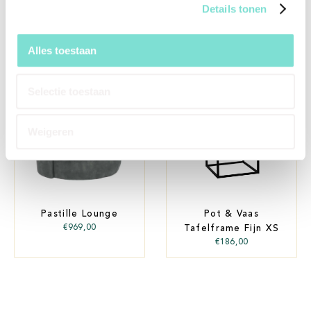
Details tonen
Alternatieve producten
Alles toestaan
Selectie toestaan
Weigeren
Pastille Lounge
Pot & Vaas
€
969,00
Tafelframe Fijn XS
€
186,00