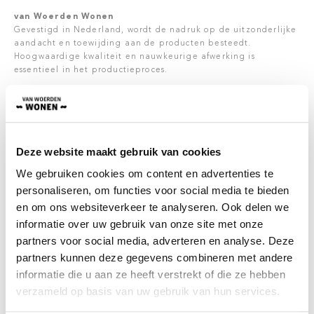
van Woerden Wonen
Gevestigd in Nederland, wordt de nadruk op de uitzonderlijke
aandacht en toewijding aan de producten besteedt.
Hoogwaardige kwaliteit en nauwkeurige afwerking is
essentieel in het productieproces.
Bovendien is er veel aandacht in het creëren van op maat
gemaakte meubelstukken, die aan diverse specificaties
voldoen. Het team van ervaren meubelstoffeerders beschikt
over jarenlange expertise en is in staat om van elk
meubelstuk een uniek kunstwerk te maken.
Deze website maakt gebruik van cookies
Onderhoud
We gebruiken cookies om content en advertenties te
Wanneer je bij aanschaf met nieuwe meubelen (die bij Van
personaliseren, om functies voor social media te bieden
Woerden Wonen besteld zijn), kiest voor 5 jaar
en om ons websiteverkeer te analyseren. Ook delen we
onderhoudsgarantie, wordt er voor 5 jaar lang, gratis alle
problemen (die onder de garantie vallen) opgelost. Denk
informatie over uw gebruik van onze site met onze
hierbij aan vlekverwijdering, verhelpen van kraakgeluiden en
partners voor social media, adverteren en analyse. Deze
losgeraakte verbindingen. Kort gezegd, problemen die met
partners kunnen deze gegevens combineren met andere
langdurig gebruik van meubels voor kunnen komen. Hiervoor
informatie die u aan ze heeft verstrekt of die ze hebben
hoef jezelf niks te doen, de meubels worden geïmpregneerd
voordat deze bij jou geleverd worden. Dit product valt niet los
verzameld op basis van uw gebruik van hun services.
te kopen.