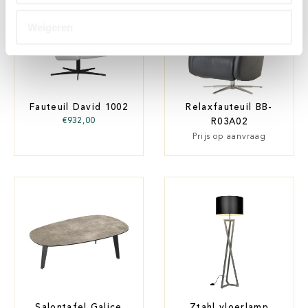
Weigeren
Fauteuil David 1002
Relaxfauteuil BB-
€
932,00
R03A02
Prijs op aanvraag
Salontafel Galice
Ztahl vloerlamp