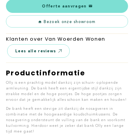
Offerte aanvragen
Bezoek onze showroom
Klanten over Van Woerden Wonen
Lees alle reviews
Productinformatie
Olly is een prachtig model dankzij zijn schuin- oplopende
armleuning. De bank heeft een eigentijdse stijl dankzij zijn
strakke model en de hoge pootjes. De hoge pootjes zorgen
ervoor dat je gemakkelijk alles schoon kan maken en houden!
De bank heeft een stevige zit dankzij de nosagveren in
combinatie met de hoogwaardige koudschuimkussens. De
nosagvering ondersteunt de vulling van de bank en voorkomt
kuilvorming. Hierdoor weet je zeker dat bank Olly een lange
tijd mee gaat!