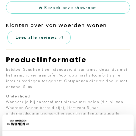
Bezoek onze showroom
Klanten over Van Woerden Wonen
Lees alle reviews
Productinformatie
Eetstoel Suus heeft een standaard draaiframe, ideaal dus met
het aanschuiven aan tafel. Voor optimaal zitcomfort zijn er
interieurveringen toegepast. Ontspannen dineren doe je met
eetstoel Suus.
Onderhoud
Wanneer je bij aanschaf met nieuwe meubelen (die bij Van
Woerden Wonen besteld zijn), kiest voor 5 jaar
onderhoudsgarantie, wordt er voor 5 jaar lang, gratis alle
problemen (die onder de garantie vallen) opgelost. Denk
hierbij aan vlekverwijdering, verhelpen van kraakgeluiden en
losgeraakte verbindingen. Kort gezegd, problemen die met