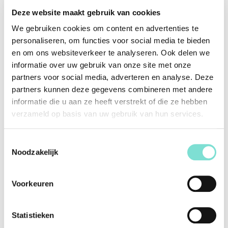
langdurig gebruik van meubels voor kunnen komen. Hiervoor
Deze website maakt gebruik van cookies
hoef jezelf niks te doen, de meubels worden geïmpregneerd
voordat deze bij jou geleverd worden. Dit product valt niet los
We gebruiken cookies om content en advertenties te
te kopen.
personaliseren, om functies voor social media te bieden
en om ons websiteverkeer te analyseren. Ook delen we
Specificaties
informatie over uw gebruik van onze site met onze
partners voor social media, adverteren en analyse. Deze
partners kunnen deze gegevens combineren met andere
Merk
Van Woerden Wonen
informatie die u aan ze heeft verstrekt of die ze hebben
Vorm
Rond
verzameld op basis van uw gebruik van hun services.
Kleur
Wit
Toestemmingsselectie
Materiaal
Stof
Noodzakelijk
Afmetingen (Lengte x
84 x 59 x 59 cm
Breedte x Diepte)
Voorkeuren
Afwerking
Diverse mogelijkheden
Statistieken