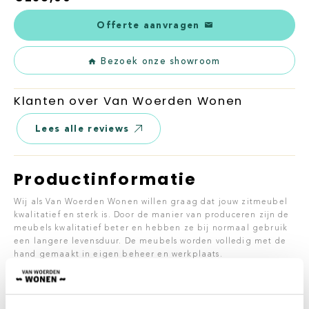
Offerte aanvragen
Bezoek onze showroom
Klanten over Van Woerden Wonen
Lees alle reviews
Productinformatie
Wij als Van Woerden Wonen willen graag dat jouw zitmeubel
kwalitatief en sterk is. Door de manier van produceren zijn de
meubels kwalitatief beter en hebben ze bij normaal gebruik
een langere levensduur. De meubels worden volledig met de
hand gemaakt in eigen beheer en werkplaats.
Eetkamerstoel Qool is een stoel met een minimalistisch
design. Het leer blijft een all-time favoriet, hierdoor oogt
Qool stoer en robuust. De eetstoel kan geheel naar eigen