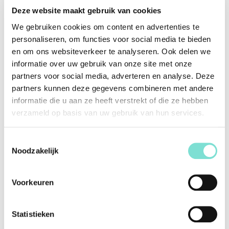
persoonlijkheid gecreëerd worden: zo zijn er 5 verschillende
Deze website maakt gebruik van cookies
onderstellen mogelijk én kan Qool in diverse armleuning
geleverd worden.
We gebruiken cookies om content en advertenties te
personaliseren, om functies voor social media te bieden
en om ons websiteverkeer te analyseren. Ook delen we
Specificaties
informatie over uw gebruik van onze site met onze
partners voor social media, adverteren en analyse. Deze
Merk
Van Woerden Wonen
partners kunnen deze gegevens combineren met andere
informatie die u aan ze heeft verstrekt of die ze hebben
Vorm
Rechthoekig
verzameld op basis van uw gebruik van hun services.
Kleur
Antraciet
Materiaal
Leer
Toestemmingsselectie
Noodzakelijk
Afwerking
Kan met draaivoet geleverd
worden
Voorkeuren
Alternatieve producten
Statistieken