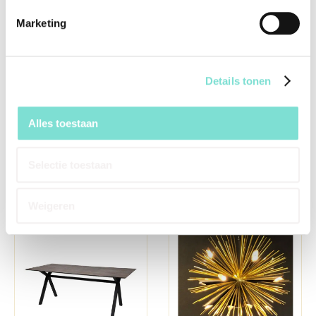
Marketing
Details tonen
Alles toestaan
Eettafel Antaris
Eettafel Cloudy
€
1.640,00
€
1.525,00
Selectie toestaan
Weigeren