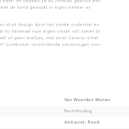
ef beter en hebben ze bij normaal gebruik een
 met de hand gemaakt in eigen beheer en
een strak design door het slanke onderstel en
at hij helemaal naar eigen smaak valt samen te
 wel of geen wieltjes, met stoel Canaria is het
en? Combineer verschillende uitvoeringen voor
Van Woerden Wonen
Rechthoekig
Antraciet, Rood