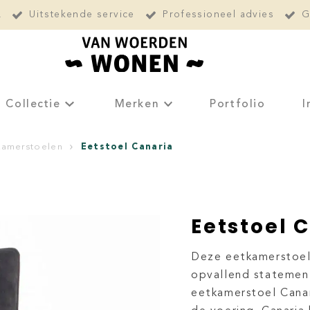
L
Uitstekende service
Professioneel advies
G
Collectie
Merken
Portfolio
I
Eetstoel Canaria
kamerstoelen
Eetstoel 
Deze eetkamerstoel 
opvallend statemen
eetkamerstoel Canar