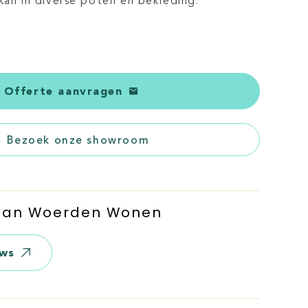
kan in diverse poten en bekleding.
Offerte aanvragen
Bezoek onze showroom
 Van Woerden Wonen
ews