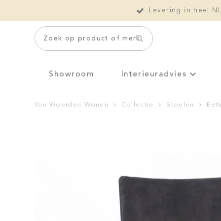
Levering in heel N
Zoek op product of merk
Showroom
Interieuradvies
Van Woerden Wonen
Collectie
Stoelen
Eet