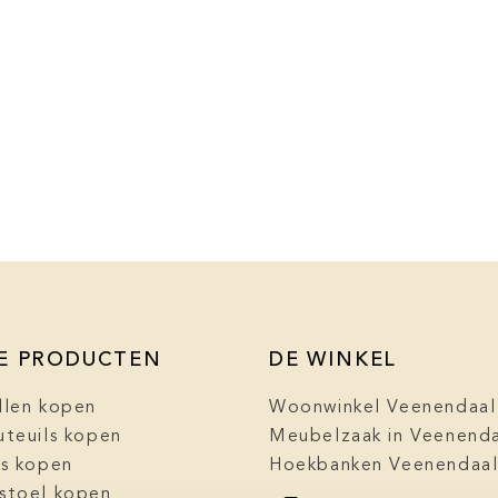
E PRODUCTEN
DE WINKEL
llen kopen
Woonwinkel Veenendaal
uteuils kopen
Meubelzaak in Veenend
ls kopen
Hoekbanken Veenendaa
stoel kopen