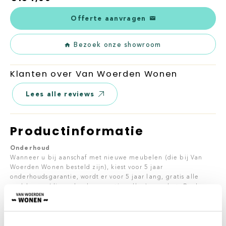
Offerte aanvragen
Bezoek onze showroom
Klanten over Van Woerden Wonen
Lees alle reviews
Productinformatie
Onderhoud
Wanneer u bij aanschaf met nieuwe meubelen (die bij Van
Woerden Wonen besteld zijn), kiest voor 5 jaar
onderhoudsgarantie, wordt er voor 5 jaar lang, gratis alle
problemen (die onder de garantie vallen) opgelost. Denk
hierbij aan vlekverwijdering, verhelpen van kraakgeluiden en
losgeraakte verbindingen. Kort gezegd, problemen die met
langdurig gebruik van meubels voor kunnen komen. Hiervoor
hoeft u zelf niks te doen, de meubels worden geïmpregneerd