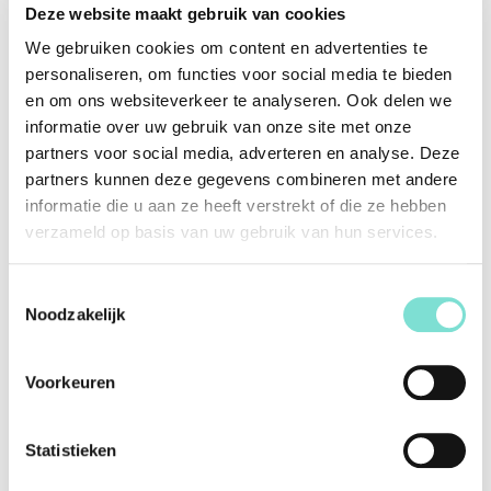
Deze website maakt gebruik van cookies
voordat deze bij u geleverd worden. Dit product valt niet los
te kopen.
We gebruiken cookies om content en advertenties te
personaliseren, om functies voor social media te bieden
en om ons websiteverkeer te analyseren. Ook delen we
Specificaties
informatie over uw gebruik van onze site met onze
partners voor social media, adverteren en analyse. Deze
Merk
Van Woerden Wonen
partners kunnen deze gegevens combineren met andere
informatie die u aan ze heeft verstrekt of die ze hebben
Vorm
Rond
verzameld op basis van uw gebruik van hun services.
Kleur
Antraciet
Materiaal
Stof
Toestemmingsselectie
Noodzakelijk
Afmetingen (Lengte x
84 x 52 x 60 cm
Breedte x Diepte)
Voorkeuren
Afwerking
N.v.t.
Statistieken
Alternatieve producten