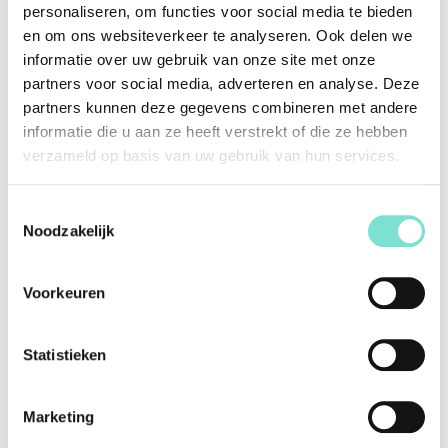
personaliseren, om functies voor social media te bieden
Specificaties
en om ons websiteverkeer te analyseren. Ook delen we
informatie over uw gebruik van onze site met onze
partners voor social media, adverteren en analyse. Deze
Merk
Van Woerden Wonen
partners kunnen deze gegevens combineren met andere
Vorm
Rond
informatie die u aan ze heeft verstrekt of die ze hebben
verzameld op basis van uw gebruik van hun services.
Kleur
Antraciet
Materiaal
HPL
Toestemmingsselectie
Afmetingen (Lengte x
76 x 120 x 120 cm
Noodzakelijk
Breedte x Diepte)
Afwerking
N.v.t.
Voorkeuren
Alternatieve producten
Statistieken
Marketing