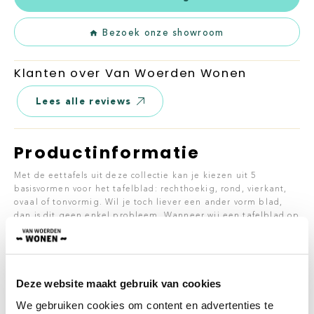
Bezoek onze showroom
Klanten over Van Woerden Wonen
Lees alle reviews
Productinformatie
Met de eettafels uit deze collectie kan je kiezen uit 5
basisvormen voor het tafelblad: rechthoekig, rond, vierkant,
ovaal of tonvormig. Wil je toch liever een ander vorm blad,
dan is dit geen enkel probleem. Wanneer wij een tafelblad op
basis van een duidelijke tekening of foto ontvangen, kunnen
wij deze voor je leveren!
Natuurlijk wil je het blad dan ook in de perfecte kleur en
motief uitkiezen. Van Woerden Wonen biedt een groot
Deze website maakt gebruik van cookies
kleurenpalet, diverse structuren en motieven aan.
We gebruiken cookies om content en advertenties te