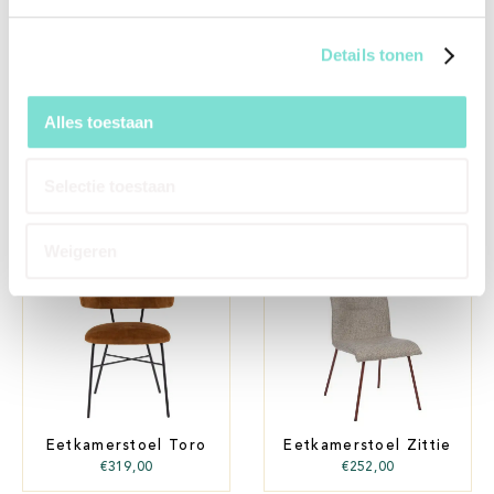
Details tonen
Alles toestaan
Eetkamerstoel Finn
Eetkamerstoel Kiq
€
596,00
€
399,00
Selectie toestaan
Weigeren
Eetkamerstoel Toro
Eetkamerstoel Zittie
€
319,00
€
252,00