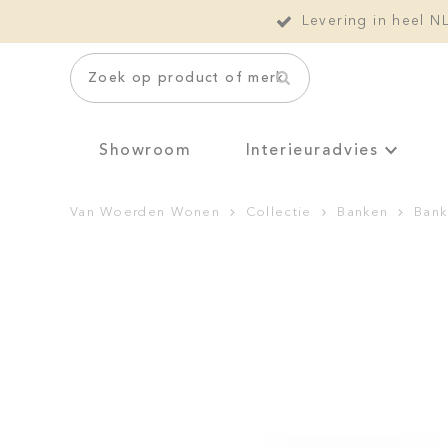
Levering in heel N
Zoek op product of merk
Showroom
Interieuradvies
Van Woerden Wonen
Collectie
Banken
Bank