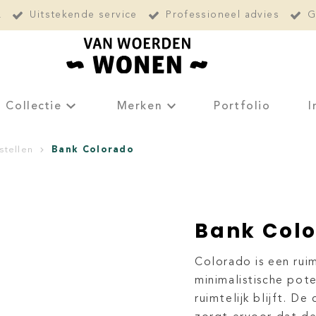
L
Uitstekende service
Professioneel advies
G
Collectie
Merken
Portfolio
I
Bank Colorado
stellen
Bank Col
Colorado is een rui
minimalistische pot
ruimtelijk blijft. 