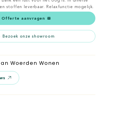
bank een lust voor het oog is. In diverse
en stoffen leverbaar. Relaxfunctie mogelijk.
Offerte aanvragen
Bezoek onze showroom
 Van Woerden Wonen
ews