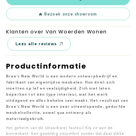
Bezoek onze showroom
Klanten over Van Woerden Wonen
Lees alle reviews
Productinformatie
Bree’s New World is een modern ontwerpbedrijf en
fabrikant van eigentijdse meubelen. Hun doel: zich
inzetten op lef en veelzijdigheid. Zich niet laten
beperken tot één type interieur, wat het werk
uitdagend en alles behalve saai maakt. Het resultaat van
Bree’s New World is een zeer uiteenlopende, gedurfde
meubelcollectie, zowel qua ontwerp als
materiaalgebruik.
Het geheim van de (draaibare) fauteuil Kiq zit aan de
binnenkant. Een geweldig zitcomfort zonder dat daar dikke