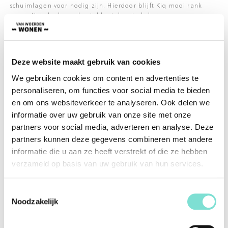
schuimlagen voor nodig zijn. Hierdoor blijft Kiq mooi rank
ogen. Het slanke onderstel laat de zit als het ware zweven en
geeft Kiq daarmee een luchtige uitstraling. De kuip van de
fauteuil Kiq kan worden uitgevoerd in stof of leer, maar is
vooral populair in een stof-leer-combinatie. Het onderstel kan
zowel draaibaar als vast geleverd worden.
Deze website maakt gebruik van cookies
Wanneer u bij aanschaf met nieuwe meubelen (die bij Van
We gebruiken cookies om content en advertenties te
Woerden Wonen besteld zijn), kiest voor 5 jaar
personaliseren, om functies voor social media te bieden
onderhoudsgarantie, wordt er voor 5 jaar lang, gratis alle
problemen (die onder de garantie vallen) opgelost. Denk
en om ons websiteverkeer te analyseren. Ook delen we
hierbij aan vlekverwijdering, verhelpen van kraakgeluiden en
informatie over uw gebruik van onze site met onze
losgeraakte verbindingen. Kort gezegd, problemen die met
partners voor social media, adverteren en analyse. Deze
langdurig gebruik van meubels voor kunnen komen. Hiervoor
partners kunnen deze gegevens combineren met andere
hoeft u zelf niks te doen, de meubels worden geïmpregneerd
voordat deze bij u geleverd worden. Dit product valt niet los
informatie die u aan ze heeft verstrekt of die ze hebben
te kopen.
verzameld op basis van uw gebruik van hun services.
Specificaties
Toestemmingsselectie
Noodzakelijk
Merk
Novastyl