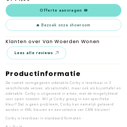
Offerte aanvragen
Bezoek onze showroom
Klanten over Van Woerden Wonen
Lees alle reviews
Productinformatie
De rustiek vormgegeven sidetable Corby is leverbaar in 3
verschillende versies: als salontafel, maar ook als bijzettafel en
sidetable. Corby is uitgevoerd in eiken, met de mogelijkheid
voor open noesten. Wil je Corby graag in een specifieke
kleur? Dat is geen probleem, Corby kan namelijk geleverd
worden in KML kleuren en een selectie van CMB kleuren!
Corby is leverbaar in standaard formaten :