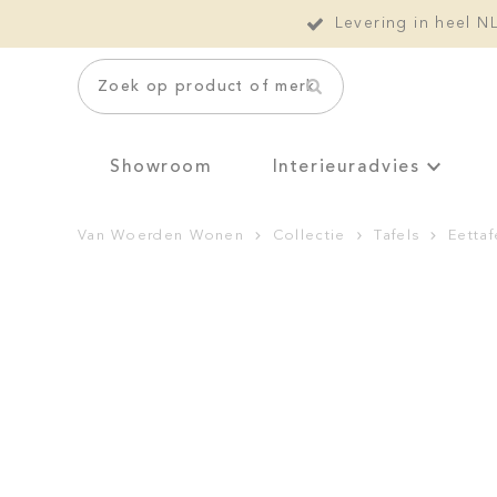
Levering in heel N
Zoek op product of merk
Showroom
Interieuradvies
Van Woerden Wonen
Collectie
Tafels
Eettaf