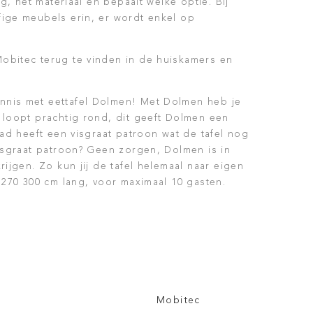
ng, het materiaal en bepaalt welke optie. Bij
fige meubels erin, er wordt enkel op
obitec terug te vinden in de huiskamers en
nnis met eettafel Dolmen! Met Dolmen heb je
 loopt prachtig rond, dit geeft Dolmen een
lad heeft een visgraat patroon wat de tafel nog
visgraat patroon? Geen zorgen, Dolmen is in
rijgen. Zo kun jij de tafel helemaal naar eigen
 270 300 cm lang, voor maximaal 10 gasten.
Mobitec