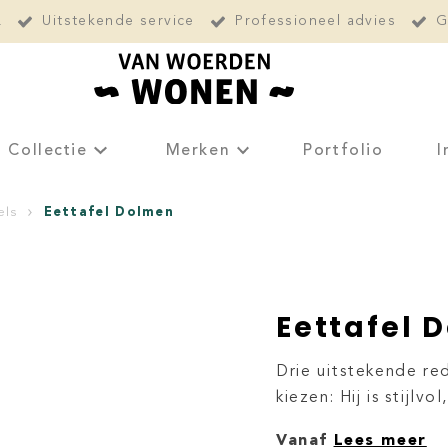
L
Uitstekende service
Professioneel advies
G
Collectie
Merken
Portfolio
I
Eettafel Dolmen
els
Eettafel 
Drie uitstekende re
kiezen: Hij is stijlvo
Vanaf
Lees meer