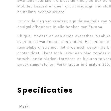
kwaliteitsmaterialen. U kiest de kleur, de bekledi
Mobitec bestaat er geen groot magazijn met stof
bestelling geproduceerd.
Tot op de dag van vandaag zijn de meubels van M
designliefhebbers in alle hoeken van Europa.
Chique, modern en een echte eyecather. Maak ke
even totaal wat anders dan anders. Het onderstel
ruimtelijke uitstraling. Het organisch gevormde b
groter doet lijken! Toch liever een blad zonder 
verschillende bladen, formaten en kleuren te verk
smaak samenstellen. Verkrijgbaar in 3 maten: 230,
Specificaties
Merk