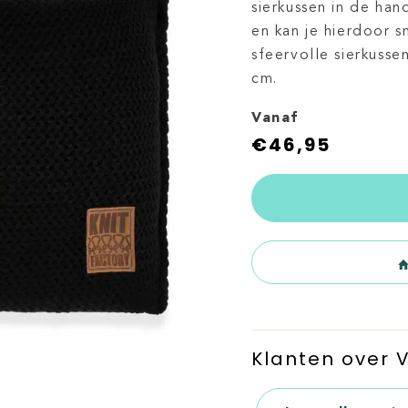
sierkussen in de han
en kan je hierdoor s
sfeervolle sierkuss
cm.
Vanaf
€
46,95
Klanten over