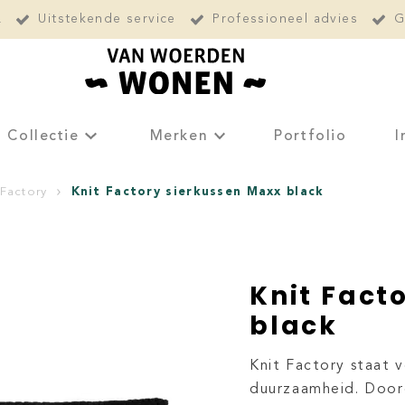
L
Uitstekende service
Professioneel advies
G
Collectie
Merken
Portfolio
I
Knit Factory sierkussen Maxx black
 Factory
Knit Fact
black
Knit Factory staat 
duurzaamheid. Doord