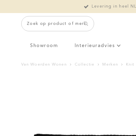
Levering in heel N
Zoek op product of merk
Showroom
Interieuradvies
Van Woerden Wonen
Collectie
Merken
Knit