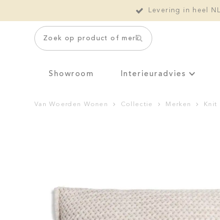
Levering in heel N
Zoek op product of merk
Showroom
Interieuradvies
Van Woerden Wonen
Collectie
Merken
Knit