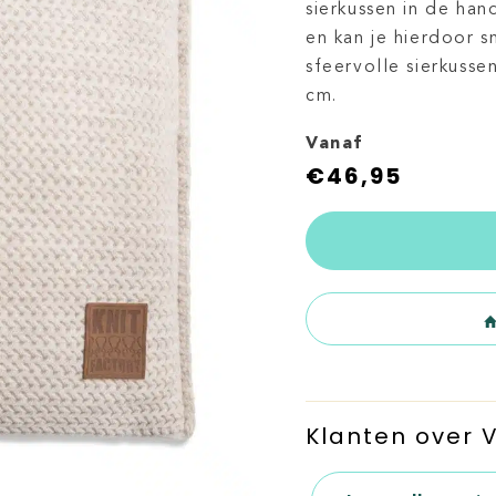
sierkussen in de han
en kan je hierdoor s
sfeervolle sierkuss
cm.
Vanaf
€
46,95
Klanten over