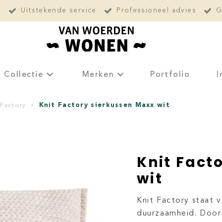
L
Uitstekende service
Professioneel advies
G
Collectie
Merken
Portfolio
I
Knit Factory sierkussen Maxx wit
 Factory
Knit Fact
wit
Knit Factory staat 
duurzaamheid. Doord