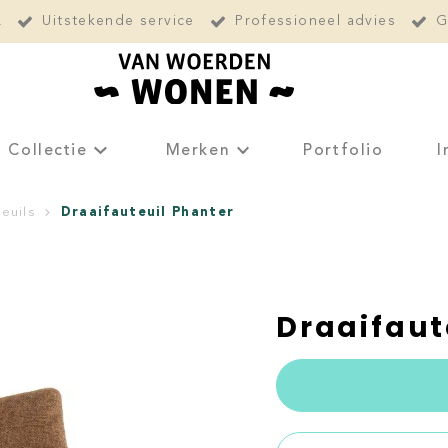
L
Uitstekende service
Professioneel advies
G
Collectie
Merken
Portfolio
I
Draaifauteuil Phanter
euils
Draaifaut