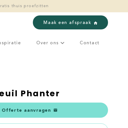
ratis thuis proefzitten
Maak een afspraak
nspiratie
Over ons
Contact
euil Phanter
Offerte aanvragen