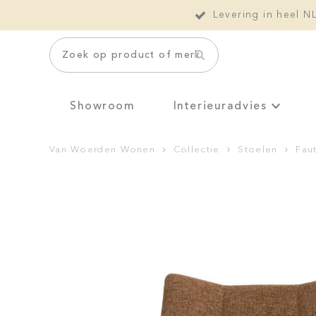
Levering in heel N
Zoek op product of merk
Showroom
Interieuradvies
Van Woerden Wonen
Collectie
Stoelen
Faut