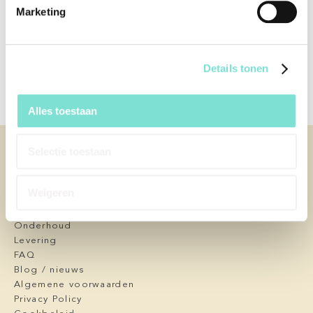
Materiaal
Keramiek
Marketing
Afmetingen (Lengte x
35 x 60 x 60 cm
Breedte x Diepte)
Afwerking
N.v.t.
Details tonen
Alles toestaan
KLANTENSERVICE
Selectie toestaan
Contact
Afspraak maken
Weigeren
Over ons
Service en garantie
Onderhoud
Levering
FAQ
Blog / nieuws
Algemene voorwaarden
Privacy Policy