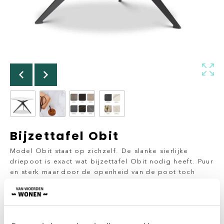
Bijzettafel Obit
Model Obit staat op zichzelf. De slanke sierlijke
driepoot is exact wat bijzettafel Obit nodig heeft. Puur
en sterk maar door de openheid van de poot toch
luchtig. De eventuele nerven in het natuurblad maken
iedere tafel anders. Model Obit is ook in hout
leverbaar. Het blad is in 10 verschillende kleuren
keramiek leverbaar.