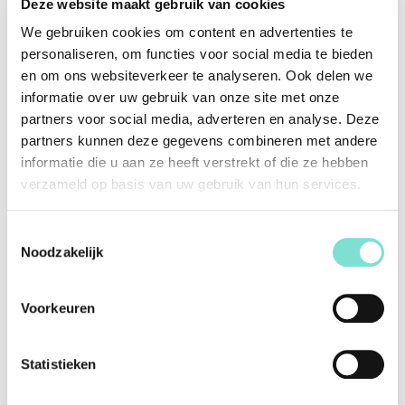
Deze website maakt gebruik van cookies
Vanaf
€
415,00
We gebruiken cookies om content en advertenties te
personaliseren, om functies voor social media te bieden
Offerte aanvragen
en om ons websiteverkeer te analyseren. Ook delen we
informatie over uw gebruik van onze site met onze
partners voor social media, adverteren en analyse. Deze
Bezoek onze showroom
partners kunnen deze gegevens combineren met andere
informatie die u aan ze heeft verstrekt of die ze hebben
Klanten over Van Woerden Wonen
verzameld op basis van uw gebruik van hun services.
Lees alle reviews
Toestemmingsselectie
Noodzakelijk
Specificaties
Voorkeuren
Merk
Dyyk
Vorm
Rond
Statistieken
Kleur
Wit