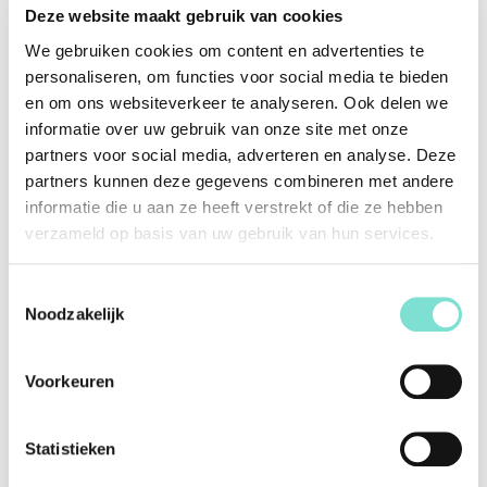
moderne huizen te inspireren en naar een hoger niveau te
Deze website maakt gebruik van cookies
tillen. Elke collectie is zorgvuldig ontworpen om de nieuwste
We gebruiken cookies om content en advertenties te
trends en innovaties in luxe interieurontwerpen te
weerspiegelen, van strakke en eigentijdse tot tijdloze en
personaliseren, om functies voor social media te bieden
elegante stijlen.
en om ons websiteverkeer te analyseren. Ook delen we
informatie over uw gebruik van onze site met onze
partners voor social media, adverteren en analyse. Deze
Specificaties
partners kunnen deze gegevens combineren met andere
informatie die u aan ze heeft verstrekt of die ze hebben
Merk
Dome Deco
verzameld op basis van uw gebruik van hun services.
Vorm
Rond
Toestemmingsselectie
Kleur
Goud, Zwart
Noodzakelijk
Materiaal
Marmer
Afmetingen (Lengte x
146 x 34 x 25 cm
Voorkeuren
Breedte x Diepte)
Afwerking
N.v.t.
Statistieken