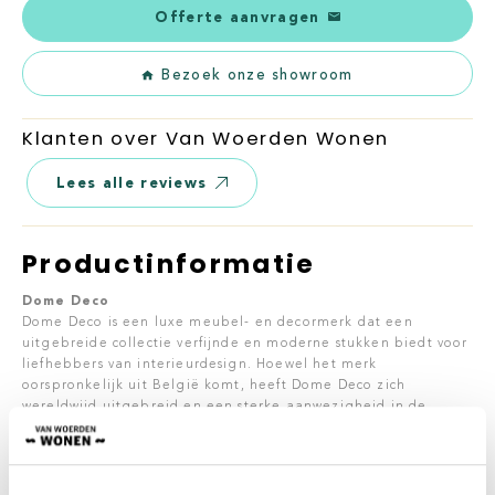
Offerte aanvragen
Bezoek onze showroom
Klanten over Van Woerden Wonen
Lees alle reviews
Productinformatie
Dome Deco
Dome Deco is een luxe meubel- en decormerk dat een
uitgebreide collectie verfijnde en moderne stukken biedt voor
liefhebbers van interieurdesign. Hoewel het merk
oorspronkelijk uit België komt, heeft Dome Deco zich
wereldwijd uitgebreid en een sterke aanwezigheid in de
Verenigde Staten gebouwd.
Dome Deco is een gerenommeerd luxe meubel- en decormerk
dat onderscheidende, diverse collecties samenstelt om