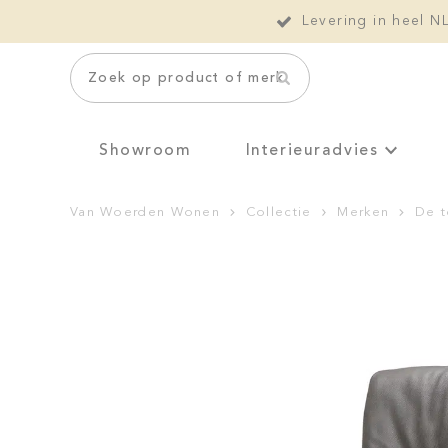
Levering in heel N
Zoek op product of merk
Showroom
Interieuradvies
Van Woerden Wonen
Collectie
Merken
De 