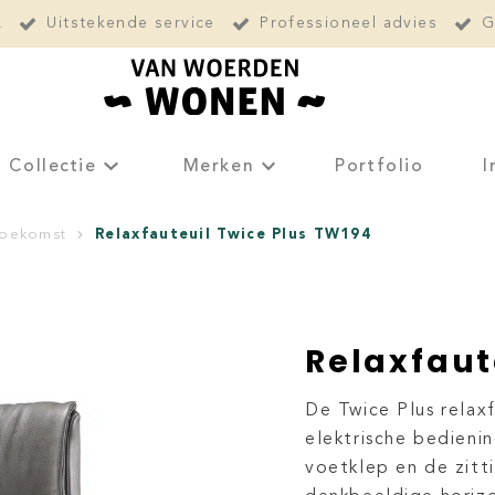
L
Uitstekende service
Professioneel advies
G
Collectie
Merken
Portfolio
I
Relaxfauteuil Twice Plus TW194
toekomst
Relaxfaut
De Twice Plus rela
elektrische bedieni
voetklep en de zitt