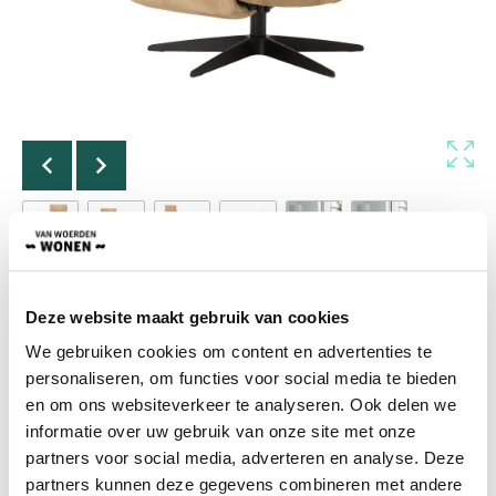
Relaxfauteuil Casual
Deze website maakt gebruik van cookies
Fortuna
We gebruiken cookies om content en advertenties te
De relaxfauteuil Fortuna bestaat uit een uitklapbare
personaliseren, om functies voor social media te bieden
voetensteun en een verstelbare rugleuning. Deze zijn
en om ons websiteverkeer te analyseren. Ook delen we
onafhankelijk van elkaar te bedienen. De uitermate
informatie over uw gebruik van onze site met onze
comfortabele zithouding wordt bereikt doordat de
partners voor social media, adverteren en analyse. Deze
zitting en rugleuning een minimale achteroverhellende
partners kunnen deze gegevens combineren met andere
positie hebben. Hiernaast heeft de relaxfauteuil een