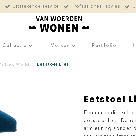
L
Uitstekende service
Professioneel advies
G
Collectie
Merken
Portfolio
I
Eetstoel Lies
's New World
Eetstoel L
Een minimalistisch 
eetstoel Lies. De r
armleuning zonder d