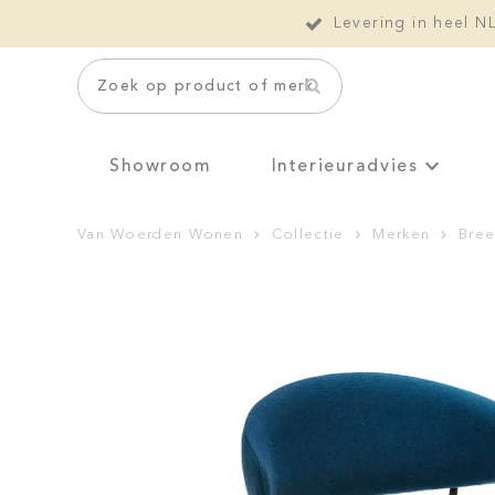
Levering in heel N
Zoek op product of merk
Showroom
Interieuradvies
Van Woerden Wonen
Collectie
Merken
Bree