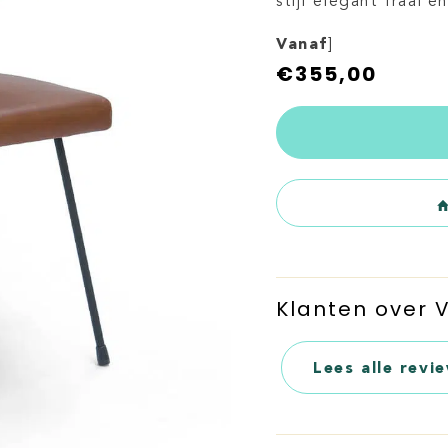
stijl elegant fraai e
Vanaf
]
€
355,00
Klanten over
Lees alle revi