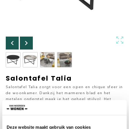
Salontafel Talia
Salontafel Talia zorgt voor een open en chique sfeer in
de woonkamer. Dankzij het marmeren blad en het
metalen onderstel maak je het geheel stijlvol. Het
leuke van deze collectie is dat je het kan matchen. Zo
kunt u bijvoorbeeld spelen met de hoogte verschil in
de bijzet- en salontafels.
Deze website maakt gebruik van cookies
Vanaf