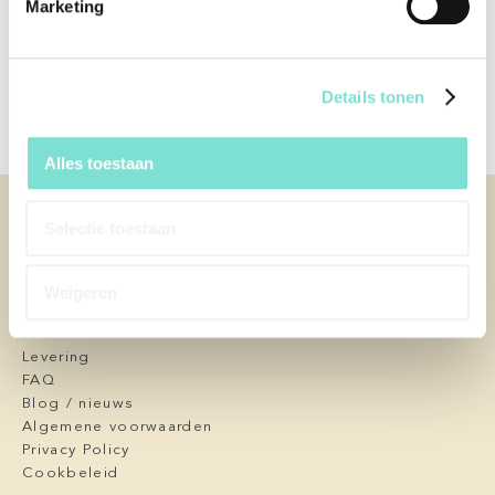
Marketing
Afmetingen (Lengte x
60 x 60 x 38 cm
Breedte x Diepte)
Afwerking
N.v.t.
Details tonen
Alles toestaan
KLANTENSERVICE
Selectie toestaan
Contact
Afspraak maken
Over ons
Weigeren
Service en garantie
Onderhoud
Levering
FAQ
Blog / nieuws
Algemene voorwaarden
Privacy Policy
Cookbeleid