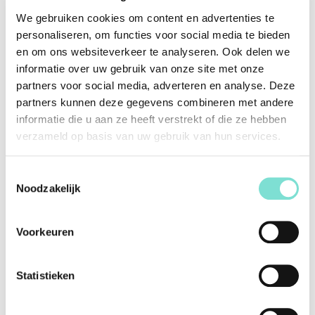
€
547,00
We gebruiken cookies om content en advertenties te
personaliseren, om functies voor social media te bieden
Offerte aanvragen
en om ons websiteverkeer te analyseren. Ook delen we
informatie over uw gebruik van onze site met onze
Bezoek onze showroom
partners voor social media, adverteren en analyse. Deze
partners kunnen deze gegevens combineren met andere
Klanten over Van Woerden Wonen
informatie die u aan ze heeft verstrekt of die ze hebben
verzameld op basis van uw gebruik van hun services.
Lees alle reviews
Toestemmingsselectie
Noodzakelijk
Specificaties
Merk
Akante
Voorkeuren
Vorm
Rond
Statistieken
Kleur
Antraciet
Materiaal
Keramiek