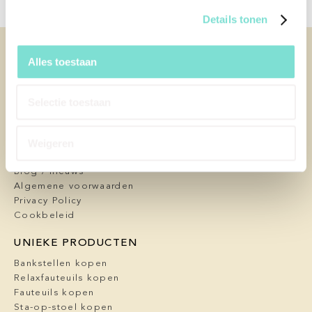
Details tonen
KLANTENSERVICE
Alles toestaan
Contact
Afspraak maken
Over ons
Selectie toestaan
Service en garantie
Onderhoud
Weigeren
Levering
FAQ
Blog / nieuws
Algemene voorwaarden
Privacy Policy
Cookbeleid
UNIEKE PRODUCTEN
Bankstellen kopen
Relaxfauteuils kopen
Fauteuils kopen
Sta-op-stoel kopen