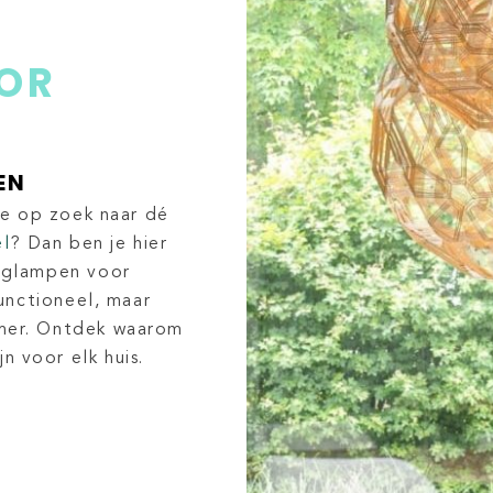
OR
EN
 je op zoek naar dé
el
? Dan ben je hier
anglampen voor
functioneel, maar
amer. Ontdek waarom
n voor elk huis.