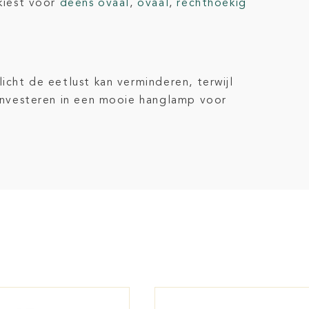
 kiest voor
deens ovaal
,
ovaal
,
rechthoekig
licht de eetlust kan verminderen, terwijl
s investeren in een mooie hanglamp voor