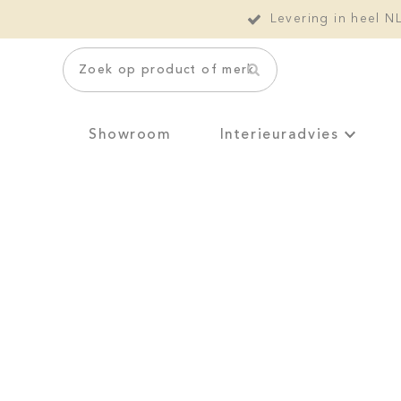
Levering in heel N
Zoek op product of merk
Showroom
Interieuradvies